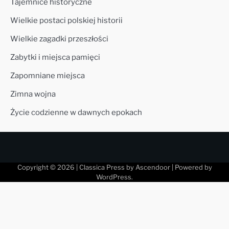
Tajemnice historyczne
Wielkie postaci polskiej historii
Wielkie zagadki przeszłości
Zabytki i miejsca pamięci
Zapomniane miejsca
Zimna wojna
Życie codzienne w dawnych epokach
Copyright © 2026
| Classica Press by
Ascendoor
| Powered by
WordPress
.