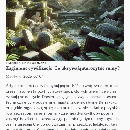
TAJEMNICE HISTORYCZNE
Zaginione cywilizacje: Co ukrywają starożytne ruiny?
2025-07-04
admin
Artykuł zabiera nas w fascynującą podróż do wnętrza ziemi oraz
przez historię starożytnych cywilizacji, których tajemnice wciąż
czekają na odkrycie. Dowiemy się, jak niezwykle zaawansowane
technicznie były podziemne miasta, takie jak słynne Derinkuyu,
oraz jakie zagadki wiążą się z ich przeznaczeniem. Autor przybliża
również zapomniane imperia, które niegdyś kwitły, by potem
zniknąć bez śladu, pozostawiając po sobie jedynie ruiny i pytania.
Jeśli interesuje Cię, co skrywa ziemia i przeszłość ludzkości, ten
artykuł dostarczy Ci zarówno wiedzy, jak i inspiracji do dalszych