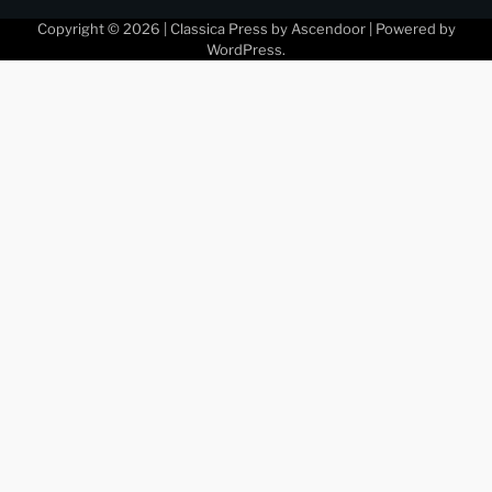
Copyright © 2026
| Classica Press by
Ascendoor
| Powered by
WordPress
.