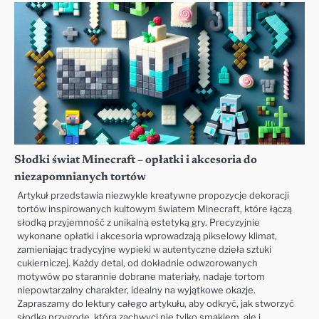
Słodki świat Minecraft – opłatki i akcesoria do
niezapomnianych tortów
Artykuł przedstawia niezwykle kreatywne propozycje dekoracji
tortów inspirowanych kultowym światem Minecraft, które łączą
słodką przyjemność z unikalną estetyką gry. Precyzyjnie
wykonane opłatki i akcesoria wprowadzają pikselowy klimat,
zamieniając tradycyjne wypieki w autentyczne dzieła sztuki
cukierniczej. Każdy detal, od dokładnie odwzorowanych
motywów po starannie dobrane materiały, nadaje tortom
niepowtarzalny charakter, idealny na wyjątkowe okazje.
Zapraszamy do lektury całego artykułu, aby odkryć, jak stworzyć
słodką przygodę, która zachwyci nie tylko smakiem, ale i