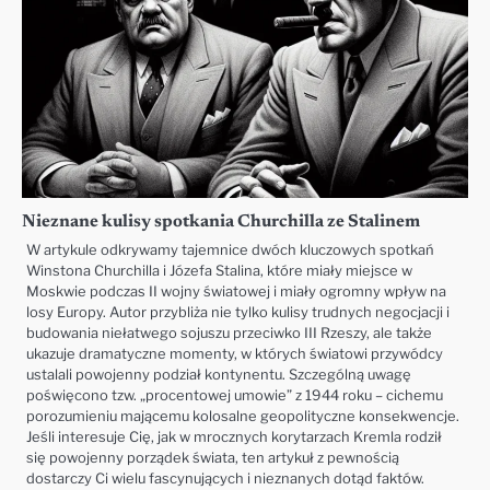
Nieznane kulisy spotkania Churchilla ze Stalinem
W artykule odkrywamy tajemnice dwóch kluczowych spotkań
Winstona Churchilla i Józefa Stalina, które miały miejsce w
Moskwie podczas II wojny światowej i miały ogromny wpływ na
losy Europy. Autor przybliża nie tylko kulisy trudnych negocjacji i
budowania niełatwego sojuszu przeciwko III Rzeszy, ale także
ukazuje dramatyczne momenty, w których światowi przywódcy
ustalali powojenny podział kontynentu. Szczególną uwagę
poświęcono tzw. „procentowej umowie” z 1944 roku – cichemu
porozumieniu mającemu kolosalne geopolityczne konsekwencje.
Jeśli interesuje Cię, jak w mrocznych korytarzach Kremla rodził
się powojenny porządek świata, ten artykuł z pewnością
dostarczy Ci wielu fascynujących i nieznanych dotąd faktów.