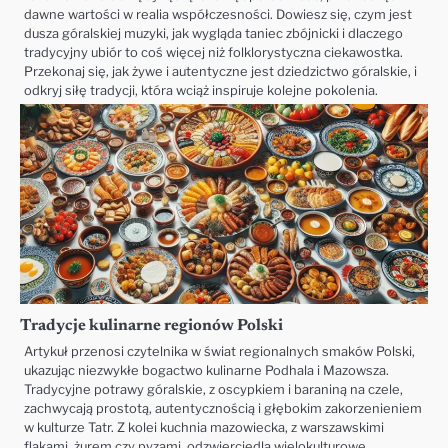
dawne wartości w realia współczesności. Dowiesz się, czym jest
dusza góralskiej muzyki, jak wygląda taniec zbójnicki i dlaczego
tradycyjny ubiór to coś więcej niż folklorystyczna ciekawostka.
Przekonaj się, jak żywe i autentyczne jest dziedzictwo góralskie, i
odkryj siłę tradycji, która wciąż inspiruje kolejne pokolenia.
Tradycje kulinarne regionów Polski
Artykuł przenosi czytelnika w świat regionalnych smaków Polski,
ukazując niezwykłe bogactwo kulinarne Podhala i Mazowsza.
Tradycyjne potrawy góralskie, z oscypkiem i baraniną na czele,
zachwycają prostotą, autentycznością i głębokim zakorzenieniem
w kulturze Tatr. Z kolei kuchnia mazowiecka, z warszawskimi
flakami, żurem czy pyzami, odzwierciedla wielokulturowe