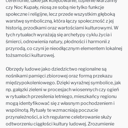
ceremonie, takie jak kolędowanie, topienie Marzanny
czy Noc Kupały, niosą ze sobą nie tylko funkcje
społeczne i religijne, lecz przede wszystkim głęboką
warstwę symboliczną, która łączy społeczność z jej
historią, przodkami oraz wartościami kulturowymi. W
tych rytuałach wyrażają się archetypy cyklu życia i
śmierci, odnowienia natury, płodności i harmonii z
przyrodą, co czyni je nieodłącznym elementem lokalnej
tożsamości kulturowej.
Obrzędy ludowe jako dziedzictwo regionalne są
nośnikami pamięci zbiorowej oraz formą przekazu
międzypokoleniowego. Dzięki wyraźnej symbolice, jak
np. gałązki zieleni w procesjach wiosennych czy ogień
w rytuałach przesilenia letniego, mieszkańcy regionu
mogą identyfikować się z własnym pochodzeniem i
wspólnotą. Rytuały te wzmacniają poczucie
przynależności, a ich regularne celebrowanie służy
odtworzeniu ciągłości kultury ludowej. Zrozumienie