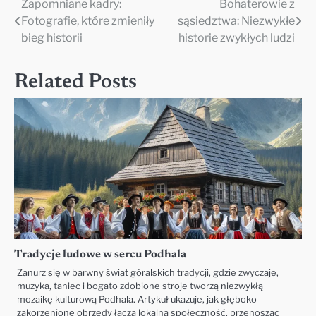
Zapomniane kadry:
Bohaterowie z
Nawigacja
Fotografie, które zmieniły
sąsiedztwa: Niezwykłe
wpisu
bieg historii
historie zwykłych ludzi
Related Posts
Tradycje ludowe w sercu Podhala
Zanurz się w barwny świat góralskich tradycji, gdzie zwyczaje,
muzyka, taniec i bogato zdobione stroje tworzą niezwykłą
mozaikę kulturową Podhala. Artykuł ukazuje, jak głęboko
zakorzenione obrzędy łączą lokalną społeczność, przenosząc