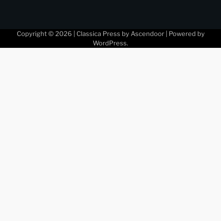
Copyright © 2026
| Classica Press by
Ascendoor
| Powered by
WordPress
.