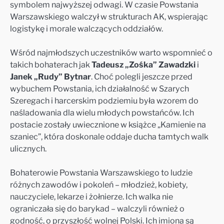
symbolem najwyższej odwagi. W czasie Powstania
Warszawskiego walczył w strukturach AK, wspierając
logistykę i morale walczących oddziałów.
Wśród najmłodszych uczestników warto wspomnieć o
takich bohaterach jak
Tadeusz „Zośka” Zawadzki
i
Janek „Rudy” Bytnar
. Choć polegli jeszcze przed
wybuchem Powstania, ich działalność w Szarych
Szeregach i harcerskim podziemiu była wzorem do
naśladowania dla wielu młodych powstańców. Ich
postacie zostały uwiecznione w książce „Kamienie na
szaniec”, która doskonale oddaje ducha tamtych walk
ulicznych.
Bohaterowie Powstania Warszawskiego to ludzie
różnych zawodów i pokoleń – młodzież, kobiety,
nauczyciele, lekarze i żołnierze. Ich walka nie
ograniczała się do barykad – walczyli również o
godność, o przyszłość wolnej Polski. Ich imiona są