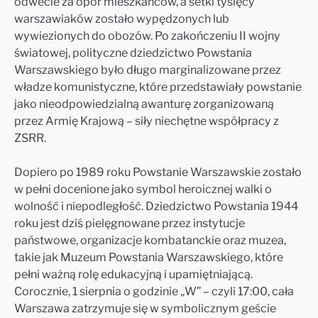
odwecie za opór mieszkańców, a setki tysięcy
warszawiaków zostało wypędzonych lub
wywiezionych do obozów. Po zakończeniu II wojny
światowej, polityczne dziedzictwo Powstania
Warszawskiego było długo marginalizowane przez
władze komunistyczne, które przedstawiały powstanie
jako nieodpowiedzialną awanturę zorganizowaną
przez Armię Krajową – siły niechętne współpracy z
ZSRR.
Dopiero po 1989 roku Powstanie Warszawskie zostało
w pełni docenione jako symbol heroicznej walki o
wolność i niepodległość. Dziedzictwo Powstania 1944
roku jest dziś pielęgnowane przez instytucje
państwowe, organizacje kombatanckie oraz muzea,
takie jak Muzeum Powstania Warszawskiego, które
pełni ważną rolę edukacyjną i upamiętniającą.
Corocznie, 1 sierpnia o godzinie „W” – czyli 17:00, cała
Warszawa zatrzymuje się w symbolicznym geście