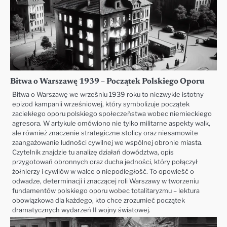
Bitwa o Warszawę 1939 – Początek Polskiego Oporu
Bitwa o Warszawę we wrześniu 1939 roku to niezwykle istotny
epizod kampanii wrześniowej, który symbolizuje początek
zaciekłego oporu polskiego społeczeństwa wobec niemieckiego
agresora. W artykule omówiono nie tylko militarne aspekty walk,
ale również znaczenie strategiczne stolicy oraz niesamowite
zaangażowanie ludności cywilnej we wspólnej obronie miasta.
Czytelnik znajdzie tu analizę działań dowództwa, opis
przygotowań obronnych oraz ducha jedności, który połączył
żołnierzy i cywilów w walce o niepodległość. To opowieść o
odwadze, determinacji i znaczącej roli Warszawy w tworzeniu
fundamentów polskiego oporu wobec totalitaryzmu – lektura
obowiązkowa dla każdego, kto chce zrozumieć początek
dramatycznych wydarzeń II wojny światowej.