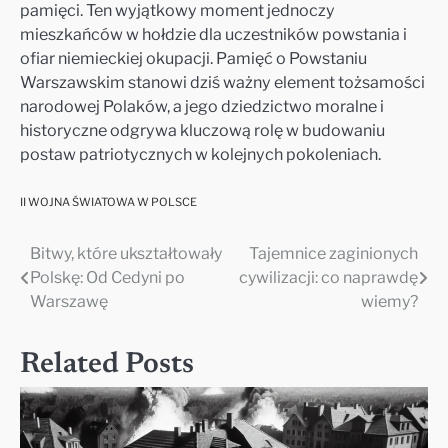
pamięci. Ten wyjątkowy moment jednoczy
mieszkańców w hołdzie dla uczestników powstania i
ofiar niemieckiej okupacji. Pamięć o Powstaniu
Warszawskim stanowi dziś ważny element tożsamości
narodowej Polaków, a jego dziedzictwo moralne i
historyczne odgrywa kluczową rolę w budowaniu
postaw patriotycznych w kolejnych pokoleniach.
II WOJNA ŚWIATOWA W POLSCE
Bitwy, które ukształtowały
Tajemnice zaginionych
Nawigacja
Polskę: Od Cedyni po
cywilizacji: co naprawdę
wpisu
Warszawę
wiemy?
Related Posts