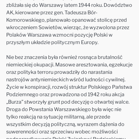
zbliżała się do Warszawy latem 1944 roku. Dowództwo
AK, kierowane przez gen. Tadeusza Bór-
Komorowskiego, planowało opanować stolicę przed
wkroczeniem Sowietów, wierząc, że wyzwolona przez
Polaków Warszawa wzmocni pozycję Polski w
przyszłym układzie politycznym Europy.
Nie bez znaczenia była również rosnąca brutalność
niemieckiej okupacji. Masowe aresztowania, egzekucje
oraz polityka terroru prowadziły do narastania
nastrojów antyniemieckich wśród ludności cywilnej.
Życie w konspiracji, rozwój struktur Polskiego Państwa
Podziemnego oraz prowadzona od 1942 roku akcja
„Burza” stworzyły grunt pod decyzję o otwartej walce.
Droga do Powstania Warszawskiego była więc nie
tylko reakcją na sytuację militarną, ale przede
wszystkim decyzją polityczną, wyrazem dążenia do
suwerenności oraz sprzeciwu wobec możliwości