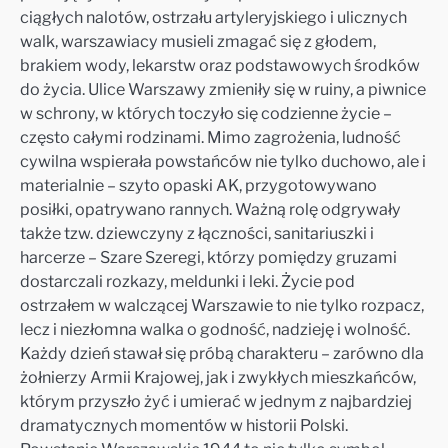
ciągłych nalotów, ostrzału artyleryjskiego i ulicznych
walk, warszawiacy musieli zmagać się z głodem,
brakiem wody, lekarstw oraz podstawowych środków
do życia. Ulice Warszawy zmieniły się w ruiny, a piwnice
w schrony, w których toczyło się codzienne życie –
często całymi rodzinami. Mimo zagrożenia, ludność
cywilna wspierała powstańców nie tylko duchowo, ale i
materialnie – szyto opaski AK, przygotowywano
posiłki, opatrywano rannych. Ważną rolę odgrywały
także tzw. dziewczyny z łączności, sanitariuszki i
harcerze – Szare Szeregi, którzy pomiędzy gruzami
dostarczali rozkazy, meldunki i leki. Życie pod
ostrzałem w walczącej Warszawie to nie tylko rozpacz,
lecz i niezłomna walka o godność, nadzieję i wolność.
Każdy dzień stawał się próbą charakteru – zarówno dla
żołnierzy Armii Krajowej, jak i zwykłych mieszkańców,
którym przyszło żyć i umierać w jednym z najbardziej
dramatycznych momentów w historii Polski.