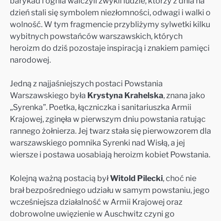
barykad i ognia walczyli zwykli ludzie, którzy z dnia na
dzień stali się symbolem niezłomności, odwagi i walki o
wolność. W tym fragmencie przybliżymy sylwetki kilku
wybitnych powstańców warszawskich, których
heroizm do dziś pozostaje inspiracją i znakiem pamięci
narodowej.
Jedną z najjaśniejszych postaci Powstania
Warszawskiego była
Krystyna Krahelska
, znana jako
„Syrenka”. Poetka, łączniczka i sanitariuszka Armii
Krajowej, zginęła w pierwszym dniu powstania ratując
rannego żołnierza. Jej twarz stała się pierwowzorem dla
warszawskiego pomnika Syrenki nad Wisłą, a jej
wiersze i postawa uosabiają heroizm kobiet Powstania.
Kolejną ważną postacią był
Witold Pilecki
, choć nie
brał bezpośredniego udziału w samym powstaniu, jego
wcześniejsza działalność w Armii Krajowej oraz
dobrowolne uwięzienie w Auschwitz czyni go