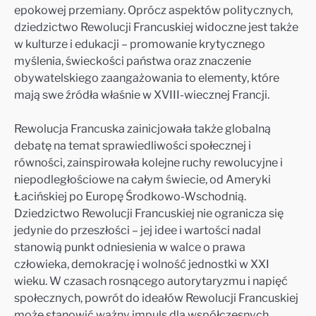
epokowej przemiany. Oprócz aspektów politycznych,
dziedzictwo Rewolucji Francuskiej widoczne jest także
w kulturze i edukacji – promowanie krytycznego
myślenia, świeckości państwa oraz znaczenie
obywatelskiego zaangażowania to elementy, które
mają swe źródła właśnie w XVIII-wiecznej Francji.
Rewolucja Francuska zainicjowała także globalną
debatę na temat sprawiedliwości społecznej i
równości, zainspirowała kolejne ruchy rewolucyjne i
niepodległościowe na całym świecie, od Ameryki
Łacińskiej po Europę Środkowo-Wschodnią.
Dziedzictwo Rewolucji Francuskiej nie ogranicza się
jedynie do przeszłości – jej idee i wartości nadal
stanowią punkt odniesienia w walce o prawa
człowieka, demokrację i wolność jednostki w XXI
wieku. W czasach rosnącego autorytaryzmu i napięć
społecznych, powrót do ideałów Rewolucji Francuskiej
może stanowić ważny impuls dla współczesnych