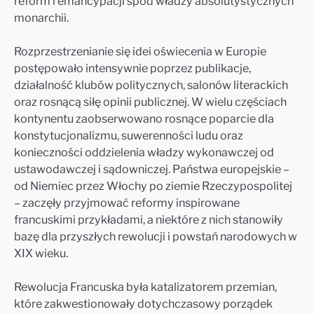
reform i emancypacji spod władzy absolutystycznych
monarchii.
Rozprzestrzenianie się idei oświecenia w Europie
postępowało intensywnie poprzez publikacje,
działalność klubów politycznych, salonów literackich
oraz rosnącą siłę opinii publicznej. W wielu częściach
kontynentu zaobserwowano rosnące poparcie dla
konstytucjonalizmu, suwerenności ludu oraz
konieczności oddzielenia władzy wykonawczej od
ustawodawczej i sądowniczej. Państwa europejskie –
od Niemiec przez Włochy po ziemie Rzeczypospolitej
– zaczęły przyjmować reformy inspirowane
francuskimi przykładami, a niektóre z nich stanowiły
bazę dla przyszłych rewolucji i powstań narodowych w
XIX wieku.
Rewolucja Francuska była katalizatorem przemian,
które zakwestionowały dotychczasowy porządek