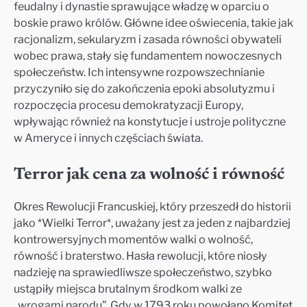
feudalny i dynastie sprawujące władzę w oparciu o
boskie prawo królów. Główne idee oświecenia, takie jak
racjonalizm, sekularyzm i zasada równości obywateli
wobec prawa, stały się fundamentem nowoczesnych
społeczeństw. Ich intensywne rozpowszechnianie
przyczyniło się do zakończenia epoki absolutyzmu i
rozpoczęcia procesu demokratyzacji Europy,
wpływając również na konstytucje i ustroje polityczne
w Ameryce i innych częściach świata.
Terror jak cena za wolność i równość
Okres Rewolucji Francuskiej, który przeszedł do historii
jako *Wielki Terror*, uważany jest za jeden z najbardziej
kontrowersyjnych momentów walki o wolność,
równość i braterstwo. Hasła rewolucji, które niosły
nadzieję na sprawiedliwsze społeczeństwo, szybko
ustąpiły miejsca brutalnym środkom walki ze
„wrogami narodu”. Gdy w 1793 roku powołano Komitet