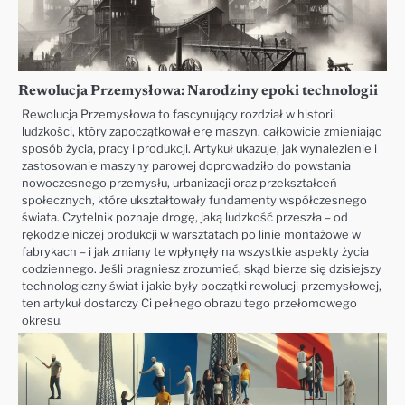
Rewolucja Przemysłowa: Narodziny epoki technologii
Rewolucja Przemysłowa to fascynujący rozdział w historii
ludzkości, który zapoczątkował erę maszyn, całkowicie zmieniając
sposób życia, pracy i produkcji. Artykuł ukazuje, jak wynalezienie i
zastosowanie maszyny parowej doprowadziło do powstania
nowoczesnego przemysłu, urbanizacji oraz przekształceń
społecznych, które ukształtowały fundamenty współczesnego
świata. Czytelnik poznaje drogę, jaką ludzkość przeszła – od
rękodzielniczej produkcji w warsztatach po linie montażowe w
fabrykach – i jak zmiany te wpłynęły na wszystkie aspekty życia
codziennego. Jeśli pragniesz zrozumieć, skąd bierze się dzisiejszy
technologiczny świat i jakie były początki rewolucji przemysłowej,
ten artykuł dostarczy Ci pełnego obrazu tego przełomowego
okresu.