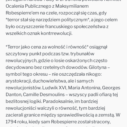
Ocalenia Publicznego z Maksymilianem
Robespierre’em na czele, rozpoczął się czas, gdy
*terror stał się narzędziem politycznym*, a jego celem
było oczyszczenie francuskiego społeczeństwa z
wszelkich oznak kontrrewolucji.
*Terror jako cena za wolność i równość* osiągnął
szczytowy punkt podczas tzw. trybunałów
rewolucyjnych, gdzie o losie oskarżonych często
decydowano bez rzetelnych dowodów. Gilotyna –
symbol tego okresu – nie oszczędzała nikogo:
arystokracji, duchowieństwa, ale i samych
rewolucjonistów. Ludwik XVI, Maria Antonina, Georges
Danton, Camille Desmoulins – wszyscy padli ofiarą tej
bezlitosnej logiki. Paradoksalnie, im bardziej
rewolucjoniści walczyli o równość, tym bardziej
zacierali granice między sprawiedliwością a zemstą. W
1794 roku, kiedy sam Robespierre został stracony,