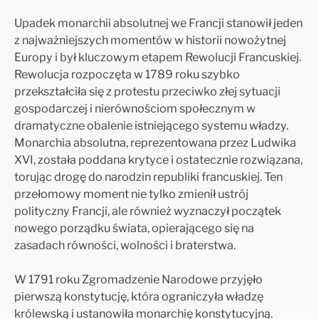
Upadek monarchii absolutnej we Francji stanowił jeden
z najważniejszych momentów w historii nowożytnej
Europy i był kluczowym etapem Rewolucji Francuskiej.
Rewolucja rozpoczęta w 1789 roku szybko
przekształciła się z protestu przeciwko złej sytuacji
gospodarczej i nierównościom społecznym w
dramatyczne obalenie istniejącego systemu władzy.
Monarchia absolutna, reprezentowana przez Ludwika
XVI, została poddana krytyce i ostatecznie rozwiązana,
torując drogę do narodzin republiki francuskiej. Ten
przełomowy moment nie tylko zmienił ustrój
polityczny Francji, ale również wyznaczył początek
nowego porządku świata, opierającego się na
zasadach równości, wolności i braterstwa.
W 1791 roku Zgromadzenie Narodowe przyjęło
pierwszą konstytucję, która ograniczyła władzę
królewską i ustanowiła monarchię konstytucyjną.