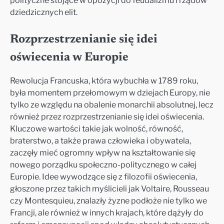
polityczne stojące w opozycji do feudalizmu i rządów
dziedzicznych elit.
Rozprzestrzenianie się idei
oświecenia w Europie
Rewolucja Francuska, która wybuchła w 1789 roku,
była momentem przełomowym w dziejach Europy, nie
tylko ze względu na obalenie monarchii absolutnej, lecz
również przez rozprzestrzenianie się idei oświecenia.
Kluczowe wartości takie jak wolność, równość,
braterstwo, a także prawa człowieka i obywatela,
zaczęły mieć ogromny wpływ na kształtowanie się
nowego porządku społeczno-politycznego w całej
Europie. Idee wywodzące się z filozofii oświecenia,
głoszone przez takich myślicieli jak Voltaire, Rousseau
czy Montesquieu, znalazły żyzne podłoże nie tylko we
Francji, ale również w innych krajach, które dążyły do