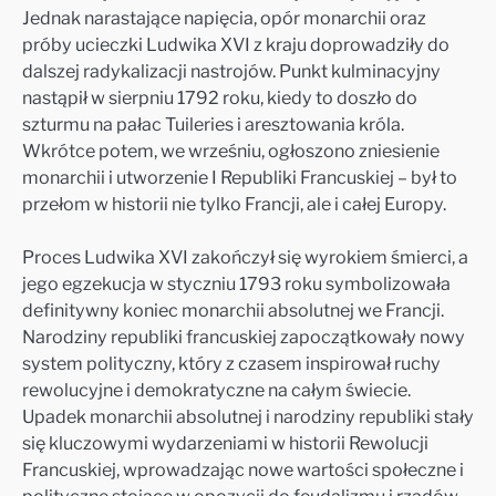
Jednak narastające napięcia, opór monarchii oraz
próby ucieczki Ludwika XVI z kraju doprowadziły do
dalszej radykalizacji nastrojów. Punkt kulminacyjny
nastąpił w sierpniu 1792 roku, kiedy to doszło do
szturmu na pałac Tuileries i aresztowania króla.
Wkrótce potem, we wrześniu, ogłoszono zniesienie
monarchii i utworzenie I Republiki Francuskiej – był to
przełom w historii nie tylko Francji, ale i całej Europy.
Proces Ludwika XVI zakończył się wyrokiem śmierci, a
jego egzekucja w styczniu 1793 roku symbolizowała
definitywny koniec monarchii absolutnej we Francji.
Narodziny republiki francuskiej zapoczątkowały nowy
system polityczny, który z czasem inspirował ruchy
rewolucyjne i demokratyczne na całym świecie.
Upadek monarchii absolutnej i narodziny republiki stały
się kluczowymi wydarzeniami w historii Rewolucji
Francuskiej, wprowadzając nowe wartości społeczne i