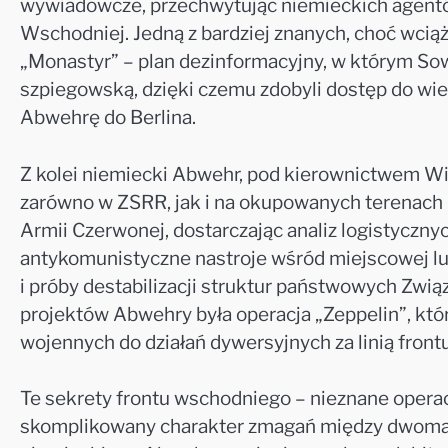
wywiadowcze, przechwytując niemieckich agentó
Wschodniej. Jedną z bardziej znanych, choć wcią
„Monastyr” – plan dezinformacyjny, w którym So
szpiegowską, dzięki czemu zdobyli dostęp do wie
Abwehrę do Berlina.
Z kolei niemiecki Abwehr, pod kierownictwem Wi
zarówno w ZSRR, jak i na okupowanych terenach 
Armii Czerwonej, dostarczając analiz logistycznyc
antykomunistyczne nastroje wśród miejscowej lu
i próby destabilizacji struktur państwowych Zwi
projektów Abwehry była operacja „Zeppelin”, któ
wojennych do działań dywersyjnych za linią frontu
Te sekrety frontu wschodniego – nieznane operac
skomplikowany charakter zmagań między dwoma 