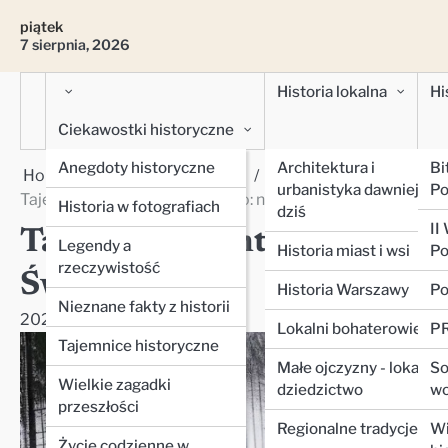
Skip
piątek
to
7 sierpnia, 2026
content
Historia lokalna
Hi
Ciekawostki historyczne
Anegdoty historyczne
Architektura i
Bi
Home
Historia powszechna
I i II Wojna Światowa
urbanistyka dawniej i
Po
Tajemnice frontu wschodniego: nieznane operacje II Woj
Historia w fotografiach
dziś
II
Tajemnice frontu wschodnie
Legendy a
Historia miast i wsi
Po
rzeczywistość
Światowej
Historia Warszawy
Po
Nieznane fakty z historii
2025-01-08
admin
Lokalni bohaterowie
PR
Tajemnice historyczne
Małe ojczyzny - lokalne
So
Wielkie zagadki
dziedzictwo
wo
przeszłości
Regionalne tradycje
Wi
Życie codzienne w