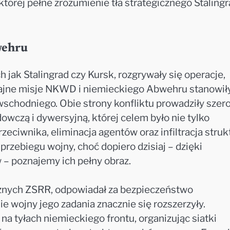
której pełne zrozumienie tła strategicznego Staling
wehru
h jak Stalingrad czy Kursk, rozgrywały się operacje,
. Tajne misje NKWD i niemieckiego Abwehru stanowił
wschodniego. Obie strony konfliktu prowadziły szer
wczą i dywersyjną, której celem było nie tylko
zeciwnika, eliminacja agentów oraz infiltracja struk
 przebiegu wojny, choć dopiero dzisiaj – dzięki
– poznajemy ich pełny obraz.
nych ZSRR, odpowiadał za bezpieczeństwo
 wojny jego zadania znacznie się rozszerzyły.
 na tyłach niemieckiego frontu, organizując siatki