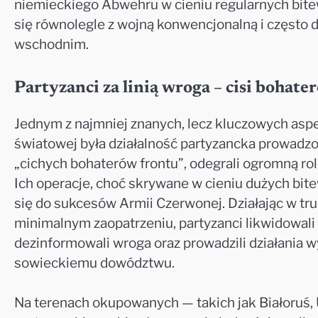
niemieckiego Abwehru w cieniu regularnych bitew 
się równolegle z wojną konwencjonalną i często 
wschodnim.
Partyzanci za linią wroga – cisi bohate
Jednym z najmniej znanych, lecz kluczowych asp
światowej była działalność partyzancka prowadzon
„cichych bohaterów frontu”, odegrali ogromną ro
Ich operacje, choć skrywane w cieniu dużych bite
się do sukcesów Armii Czerwonej. Działając w tr
minimalnym zaopatrzeniu, partyzanci likwidowali 
dezinformowali wroga oraz prowadzili działania
sowieckiemu dowództwu.
Na terenach okupowanych — takich jak Białoruś, 