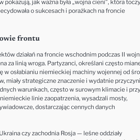
pokazują, jak ważna była „wojna cieni”, która toczy
decydowała o sukcesach i porażkach na froncie
rowie frontu
ektów działań na froncie wschodnim podczas II wojn
a za linią wroga. Partyzanci, określani często mia
lę w osłabianiu niemieckiej machiny wojennej od śr
w, miały strategiczne znaczenie i wydatnie przyczyni
udnych warunkach, często w surowym klimacie i prz
niemieckie linie zaopatrzenia, wysadzali mosty,
 wywiadowcze, dostarczając cennych danych
Ukraina czy zachodnia Rosja — leśne oddziały