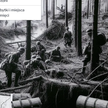
storii
bytki i miejsca
mięci