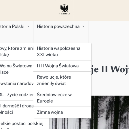
storia Polski
Historia powszechna
twy, które zmieniły
Historia współczesna
lskę
XXI wieku
ny Światowej
 Wojna Światowa w
I i II Wojna Światowa
go: nieznane operacje II Wo
lsce
Rewolucje, które
wstania narodowe
zmieniły świat
L - życie codzienne
Średniowiecze w
Europie
lidarność i droga do
lności
Zimna wojna
elkie postaci polskiej