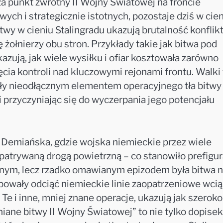
za punkt zwrotny II Wojny Światowej na froncie
ych i strategicznie istotnych, pozostaje dziś w cie
twy w cieniu Stalingradu ukazują brutalność konflik
żołnierzy obu stron. Przykłady takie jak bitwa pod
zują, jak wiele wysiłku i ofiar kosztowała zarówno
ęcia kontroli nad kluczowymi rejonami frontu. Walki 
były nieodłącznym elementem operacyjnego tła bitwy
i przyczyniając się do wyczerpania jego potencjału
Demiańska, gdzie wojska niemieckie przez wiele
atrywaną drogą powietrzną – co stanowiło prefigur
tnym, lecz rzadko omawianym epizodem była bitwa 
óbowały odciąć niemieckie linie zaopatrzeniowe wcią
Te i inne, mniej znane operacje, ukazują jak szeroko
niane bitwy II Wojny Światowej” to nie tylko dopisek