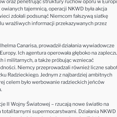
w oraz penetrując struktury ruchów oporu w Europ
ż owianych tajemnicą, operacji NKWD była akcja
wieci zdołali podsunąć Niemcom fałszywą siatkę
lu wrażliwych informacji przekazywanych przez
lhelma Canarisa, prowadził działania wywiadowcze
Europy. Ich agentura operowała głęboko na zaplecz
h i militarnych, a także próbując wzniecać
dności. Niemcy przeprowadzali również liczne sabo
ązku Radzieckiego. Jednym z najbardziej ambitnych
rej celem było werbowanie radzieckich jeńców
.
je II Wojny Światowej – rzucają nowe światło na
totalitarnymi supermocarstwami. Działania NKWD 