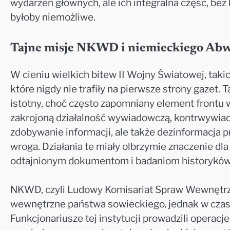
wydarzeń głównych, ale ich integralna część, bez 
byłoby niemożliwe.
Tajne misje NKWD i niemieckiego Ab
W cieniu wielkich bitew II Wojny Światowej, takic
które nigdy nie trafiły na pierwsze strony gazet
istotny, choć często zapomniany element frontu 
zakrojoną działalność wywiadowczą, kontrwywiado
zdobywanie informacji, ale także dezinformacja pr
wroga. Działania te miały olbrzymie znaczenie dla
odtajnionym dokumentom i badaniom historyków 
NKWD, czyli Ludowy Komisariat Spraw Wewnętrz
wewnętrzne państwa sowieckiego, jednak w czasie
Funkcjonariusze tej instytucji prowadzili operacje