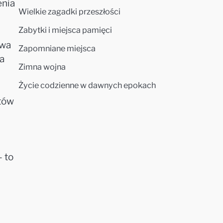
enia
Wielkie zagadki przeszłości
Zabytki i miejsca pamięci
twa
Zapomniane miejsca
ła
Zimna wojna
Życie codzienne w dawnych epokach
ntów
— to