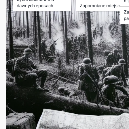
hi
dawnych epokach
Zapomniane miejsca
Za
pa