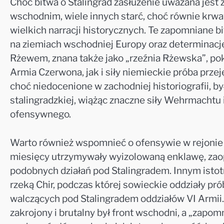
Choć bitwa o Stalingrad zasłużenie uważana jest 
wschodnim, wiele innych starć, choć równie krwaw
wielkich narracji historycznych. Te zapomniane bi
na ziemiach wschodniej Europy oraz determinację 
Rżewem, znana także jako „rzeźnia Rżewska”, poka
Armia Czerwona, jak i siły niemieckie próba przej
choć niedocenione w zachodniej historiografii, 
stalingradzkiej, wiążąc znaczne siły Wehrmachtu 
ofensywnego.
Warto również wspomnieć o ofensywie w rejonie 
miesięcy utrzymywały wyizolowaną enklawę, zaop
podobnych działań pod Stalingradem. Innym isto
rzeką Chir, podczas której sowieckie oddziały pr
walczących pod Stalingradem oddziałów VI Armii. 
zakrojony i brutalny był front wschodni, a „zapom