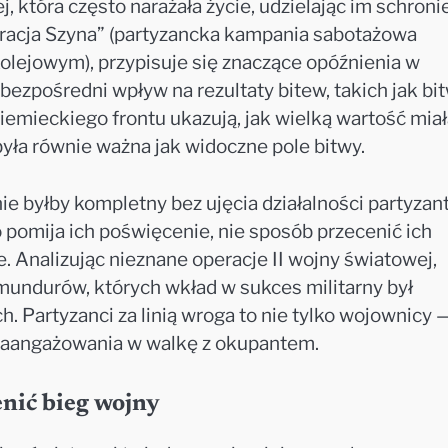
, która często narażała życie, udzielając im schroni
racja Szyna” (partyzancka kampania sabotażowa
lejowym), przypisuje się znaczące opóźnienia w
bezpośredni wpływ na rezultaty bitew, takich jak bi
niemieckiego frontu ukazują, jak wielką wartość mia
 była równie ważna jak widoczne pole bitwy.
ie byłby kompletny bez ujęcia działalności partyza
 pomija ich poświęcenie, nie sposób przecenić ich
e. Analizując nieznane operacje II wojny światowej,
mundurów, których wkład w sukces militarny był
h. Partyzanci za linią wroga to nie tylko wojownicy 
zaangażowania w walkę z okupantem.
nić bieg wojny