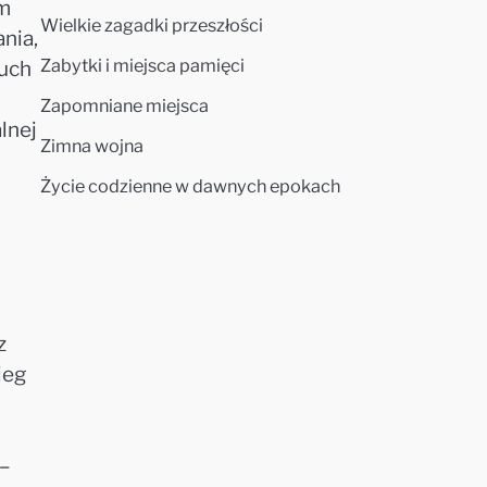
em
Wielkie zagadki przeszłości
nia,
Zabytki i miejsca pamięci
ruch
Zapomniane miejsca
lnej
Zimna wojna
Życie codzienne w dawnych epokach
z
ieg
 –