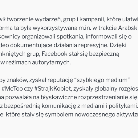
 tworzenie wydarzeń, grup i kampanii, które ułatwi
orma ta była wykorzystywana m.in. w trakcie Arabsk
wnicy organizowali spotkania, informowali się o
deo dokumentujące działania represyjne. Dzięki
kniętych grup, Facebook stał się bezpieczną
 w reżimach autorytarnych.
czby znaków, zyskał reputację “szybkiego medium”
, #MeToo czy #StrajkKobiet, zyskały globalny rozgło
ma pozwalała na błyskawiczne rozprzestrzenianie się
raz bezpośrednią komunikację z mediami i politykami.
nie, które stały się symbolem nowoczesnego aktywi