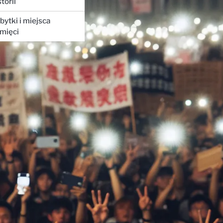
storii
bytki i miejsca
mięci