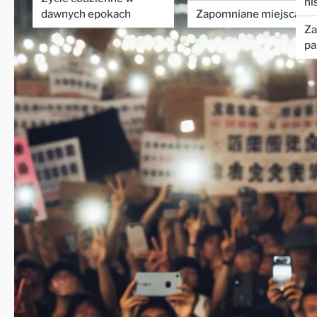
hi
dawnych epokach
Zapomniane miejsca
Za
pa