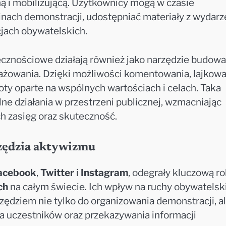
jną i mobilizującą. Użytkownicy mogą w czasie
inach demonstracji, udostępniać materiały z wydarz
jach obywatelskich.
ecznościowe działają również jako narzędzie budowa
żowania. Dzięki możliwości komentowania, lajkowan
oty oparte na wspólnych wartościach i celach. Taka
ne działania w przestrzeni publicznej, wzmacniając
h zasięg oraz skuteczność.
rzędzia aktywizmu
acebook
,
Twitter
i
Instagram
, odegrały kluczową ro
ch
na całym świecie. Ich wpływ na ruchy obywatelsk
rzędziem nie tylko do organizowania demonstracji, a
a uczestników oraz przekazywania informacji