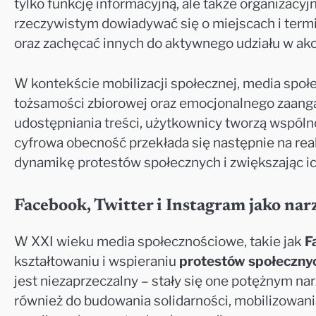
tylko funkcję informacyjną, ale także organizacy
rzeczywistym dowiadywać się o miejscach i term
oraz zachęcać innych do aktywnego udziału w akc
W kontekście mobilizacji społecznej, media społ
tożsamości zbiorowej oraz emocjonalnego zaanga
udostępniania treści, użytkownicy tworzą wspóln
cyfrowa obecność przekłada się następnie na real
dynamikę protestów społecznych i zwiększając ic
Facebook, Twitter i Instagram jako na
W XXI wieku media społecznościowe, takie jak
F
kształtowaniu i wspieraniu
protestów społeczny
jest niezaprzeczalny – stały się one potężnym na
również do budowania solidarności, mobilizowani