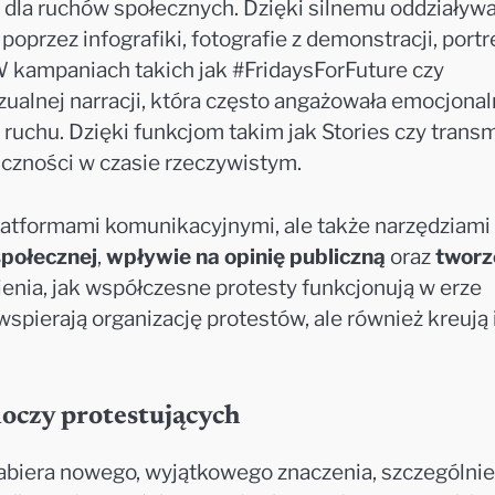
ia dla ruchów społecznych. Dzięki silnemu oddziaływ
rzez infografiki, fotografie z demonstracji, portr
 W kampaniach takich jak #FridaysForFuture czy
ualnej narracji, która często angażowała emocjonal
ruchu. Dzięki funkcjom takim jak Stories czy transm
liczności w czasie rzeczywistym.
platformami komunikacyjnymi, ale także narzędziami
społecznej
,
wpływie na opinię publiczną
oraz
tworz
enia, jak współczesne protesty funkcjonują w erze
 wspierają organizację protestów, ale również kreują 
noczy protestujących
nabiera nowego, wyjątkowego znaczenia, szczególni