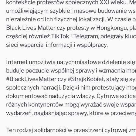
kontekście protestów społecznych XXI wieku. M
umożliwiającym szybkie i masowe budowanie wspól
niezależnie od ich fizycznej lokalizacji. W czasi
Black Lives Matter czy protesty w Hongkongu, pla
częściej również TikTok i Telegram, odegrały klu
sieci wsparcia, informacji i współpracy.
Internet umożliwia natychmiastowe dzielenie się 
buduje poczucie wspólnej sprawy i wzmacnia mora
#BlackLivesMatter czy #StrajkKobiet, stały się s
społecznych narracji. Dzięki nim protestujący mogą
dokumentować nadużycia władzy. Cyfrowa solidarn
różnych kontynentów mogą wyrażać swoje wsparcie
wydarzeń, nagłaśniając sprawy, które w przeciwn
Ten rodzaj solidarności w przestrzeni cyfrowej z