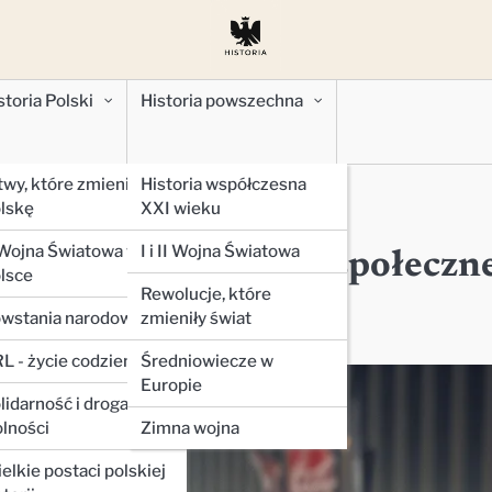
storia Polski
Historia powszechna
twy, które zmieniły
Historia współczesna
I wieku
lskę
XXI wieku
 w XXI wieku
 Wojna Światowa w
I i II Wojna Światowa
owych na protesty społeczn
lsce
Rewolucje, które
wstania narodowe
zmieniły świat
L - życie codzienne
Średniowiecze w
Europie
lidarność i droga do
lności
Zimna wojna
elkie postaci polskiej