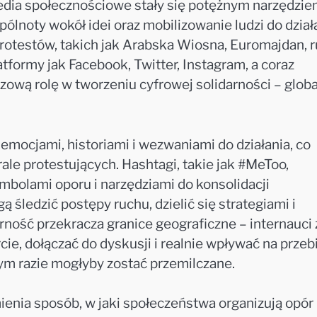
edia społecznościowe stały się potężnym narzędzi
noty wokół idei oraz mobilizowanie ludzi do działa
e protestów, takich jak Arabska Wiosna, Euromajdan, 
tformy jak Facebook, Twitter, Instagram, a coraz
czową rolę w tworzeniu cyfrowej solidarności – globa
emocjami, historiami i wezwaniami do działania, co
le protestujących. Hashtagi, takie jak #MeToo,
ymbolami oporu i narzędziami do konsolidacji
 śledzić postępy ruchu, dzielić się strategiami i
ość przekracza granice geograficzne – internauci 
, dołączać do dyskusji i realnie wpływać na przeb
ym razie mogłyby zostać przemilczane.
mienia sposób, w jaki społeczeństwa organizują opór