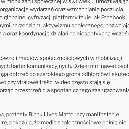
 mobilizacji społecznej w XXI wieku, umożliwiając
, organizację wydarzeń oraz wzmacnianie poczucia
globalnej cyfryzacji platformy takie jak Facebook,
ionymi narzędziami aktywizmu społecznego, pozwalaj
ia oraz koordynację działań na niespotykaną wcześn
tów roli mediów społecznościowych w mobilizacji
jnych barier komunikacyjnych. Dzięki nim nawet oso
ą dotrzeć do szerokiego grona odbiorców i skutec
wo czy viralowe treści wideo często stają się
orząc przestrzeń dla spontanicznego zaangażowania
na, protesty Black Lives Matter czy manifestacje
ure, pokazują, że media społecznościowe pełnią nie