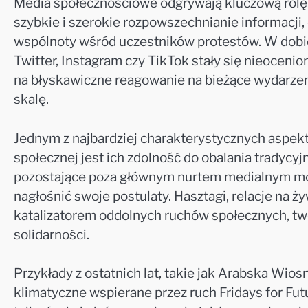
Media społecznościowe odgrywają kluczową rolę w
szybkie i szerokie rozpowszechnianie informacji
wspólnoty wśród uczestników protestów. W dobie 
Twitter, Instagram czy TikTok stały się nieocen
na błyskawiczne reagowanie na bieżące wydarzen
skalę.
Jednym z najbardziej charakterystycznych aspek
społecznej jest ich zdolność do obalania tradycy
pozostające poza głównym nurtem medialnym mog
nagłośnić swoje postulaty. Hasztagi, relacje na ży
katalizatorem oddolnych ruchów społecznych, tw
solidarności.
Przykłady z ostatnich lat, takie jak Arabska Wios
klimatyczne wspierane przez ruch Fridays for Fut