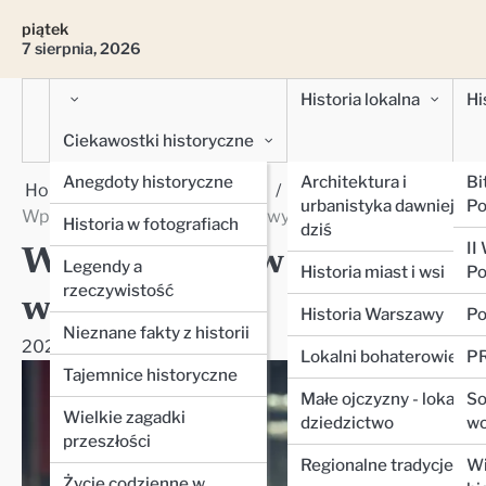
Skip
piątek
to
7 sierpnia, 2026
content
Historia lokalna
Hi
Ciekawostki historyczne
Anegdoty historyczne
Architektura i
Bi
Home
Historia powszechna
Historia współczesna XX
urbanistyka dawniej i
Po
Wpływ mediów społecznościowych na protesty społeczne
Historia w fotografiach
dziś
II
Wpływ mediów społeczności
Legendy a
Historia miast i wsi
Po
rzeczywistość
w XXI wieku
Historia Warszawy
Po
Nieznane fakty z historii
2025-09-26
admin
Lokalni bohaterowie
PR
Tajemnice historyczne
Małe ojczyzny - lokalne
So
Wielkie zagadki
dziedzictwo
wo
przeszłości
Regionalne tradycje
Wi
Życie codzienne w