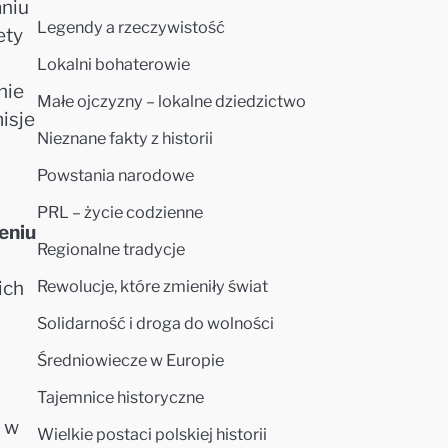
aniu
Legendy a rzeczywistość
ety
Lokalni bohaterowie
nie
Małe ojczyzny – lokalne dziedzictwo
isje
Nieznane fakty z historii
Powstania narodowe
PRL – życie codzienne
eniu
Regionalne tradycje
Rewolucje, które zmieniły świat
ich
Solidarność i droga do wolności
Średniowiecze w Europie
Tajemnice historyczne
e w
Wielkie postaci polskiej historii